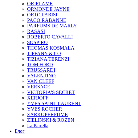
ORIFLAME
ORMONDE JAYNE
ORTO PARISI
PACO RABANNE
PARFUMS DE MARLY
RASASI
ROBERTO CAVALLI
SOSPIRO
THOMAS KOSMALA
TIFFANY & CO
TIZIANA TERENZI
TOM FORD
TRUSSARDI
VALENTINO
VAN CLEEF
VERSACE
VICTORIA'S SECRET
XERJOFF
YVES SAINT LAURENT
YVES ROCHER
ZARKOPERFUME
ZIELINSKI & ROZEN
La Parrella
Блог