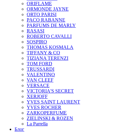
ORIFLAME
ORMONDE JAYNE
ORTO PARISI
PACO RABANNE
PARFUMS DE MARLY
RASASI
ROBERTO CAVALLI
SOSPIRO
THOMAS KOSMALA
TIFFANY & CO
TIZIANA TERENZI
TOM FORD
TRUSSARDI
VALENTINO
VAN CLEEF
VERSACE
VICTORIA'S SECRET
XERJOFF
YVES SAINT LAURENT
YVES ROCHER
ZARKOPERFUME
ZIELINSKI & ROZEN
La Parrella
Блог