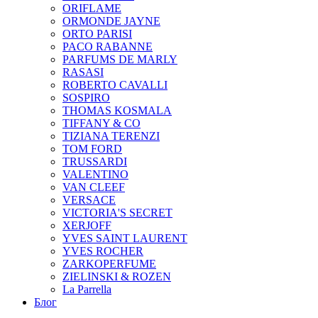
ORIFLAME
ORMONDE JAYNE
ORTO PARISI
PACO RABANNE
PARFUMS DE MARLY
RASASI
ROBERTO CAVALLI
SOSPIRO
THOMAS KOSMALA
TIFFANY & CO
TIZIANA TERENZI
TOM FORD
TRUSSARDI
VALENTINO
VAN CLEEF
VERSACE
VICTORIA'S SECRET
XERJOFF
YVES SAINT LAURENT
YVES ROCHER
ZARKOPERFUME
ZIELINSKI & ROZEN
La Parrella
Блог