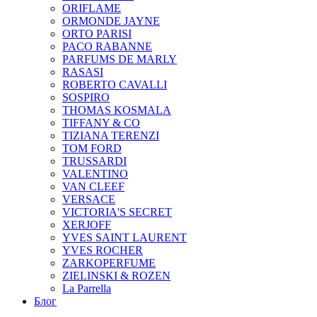
ORIFLAME
ORMONDE JAYNE
ORTO PARISI
PACO RABANNE
PARFUMS DE MARLY
RASASI
ROBERTO CAVALLI
SOSPIRO
THOMAS KOSMALA
TIFFANY & CO
TIZIANA TERENZI
TOM FORD
TRUSSARDI
VALENTINO
VAN CLEEF
VERSACE
VICTORIA'S SECRET
XERJOFF
YVES SAINT LAURENT
YVES ROCHER
ZARKOPERFUME
ZIELINSKI & ROZEN
La Parrella
Блог