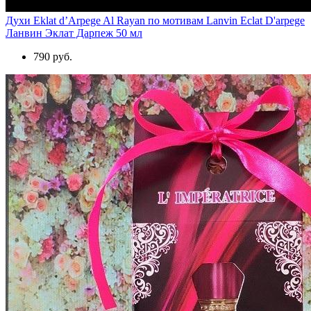
Духи Eklat d’Arpege Al Rayan по мотивам Lanvin Eclat D'arpege
Ланвин Эклат Дарпеж 50 мл
790 руб.