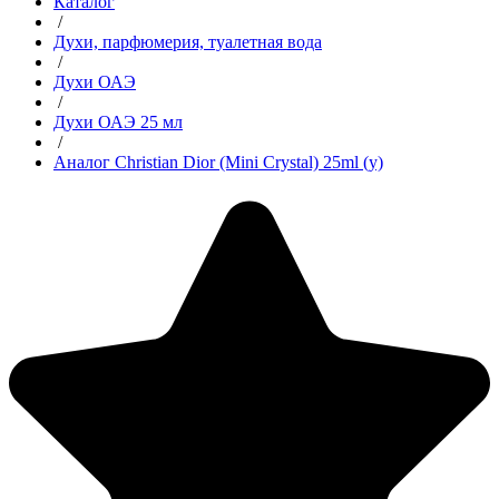
Каталог
/
Духи, парфюмерия, туалетная вода
/
Духи ОАЭ
/
Духи ОАЭ 25 мл
/
Аналог Christian Dior (Mini Crystal) 25ml (у)