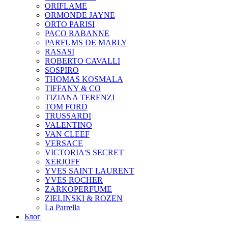
ORIFLAME
ORMONDE JAYNE
ORTO PARISI
PACO RABANNE
PARFUMS DE MARLY
RASASI
ROBERTO CAVALLI
SOSPIRO
THOMAS KOSMALA
TIFFANY & CO
TIZIANA TERENZI
TOM FORD
TRUSSARDI
VALENTINO
VAN CLEEF
VERSACE
VICTORIA'S SECRET
XERJOFF
YVES SAINT LAURENT
YVES ROCHER
ZARKOPERFUME
ZIELINSKI & ROZEN
La Parrella
Блог