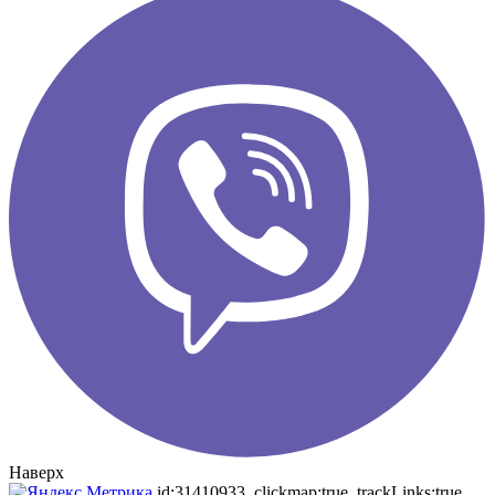
Наверх
id:31410933, clickmap:true, trackLinks:true,