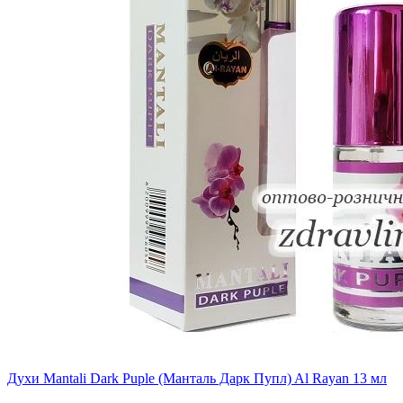
Духи Mantali Dark Puple (Манталь Дарк Пупл) Al Rayan 13 мл