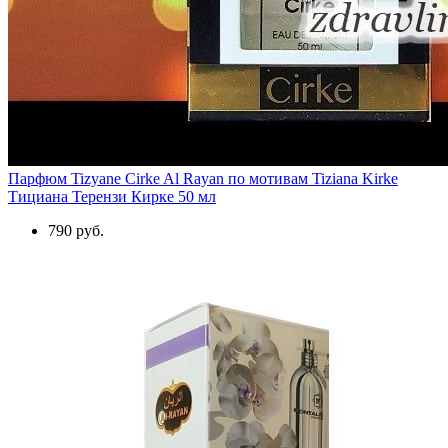
Парфюм Tizyane Cirke Al Rayan по мотивам Tiziana Kirke
Тициана Терензи Кирке 50 мл
790 руб.