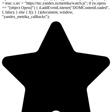
= true; s.src = "https://mc.yandex.ru/metrika/watch.js"; if (w.opera
== "[object Opera]") { d.addEventListener("DOMContentLoaded",
f, false); } else { f(); } })(document, window,
"yandex_metrika_callbacks");