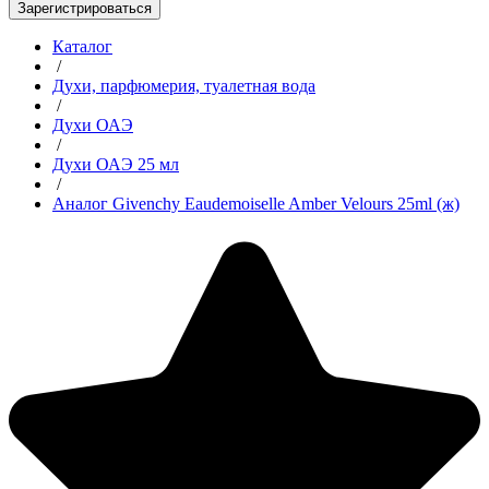
Зарегистрироваться
Каталог
/
Духи, парфюмерия, туалетная вода
/
Духи ОАЭ
/
Духи ОАЭ 25 мл
/
Аналог Givenchy Eaudemoiselle Amber Velours 25ml (ж)