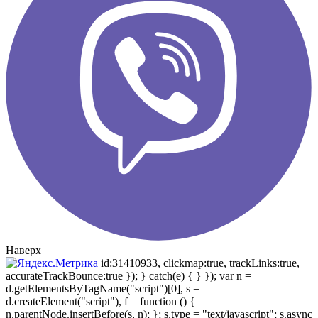
Наверх
id:31410933, clickmap:true, trackLinks:true,
accurateTrackBounce:true }); } catch(e) { } }); var n =
d.getElementsByTagName("script")[0], s =
d.createElement("script"), f = function () {
n.parentNode.insertBefore(s, n); }; s.type = "text/javascript"; s.async