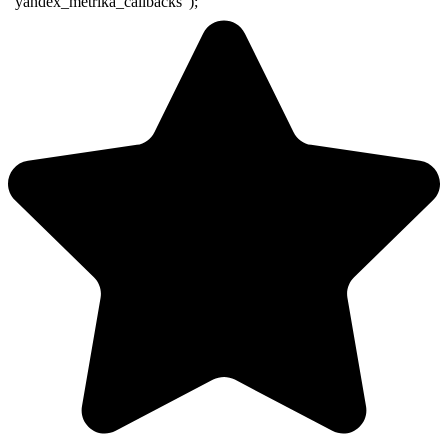
"yandex_metrika_callbacks");