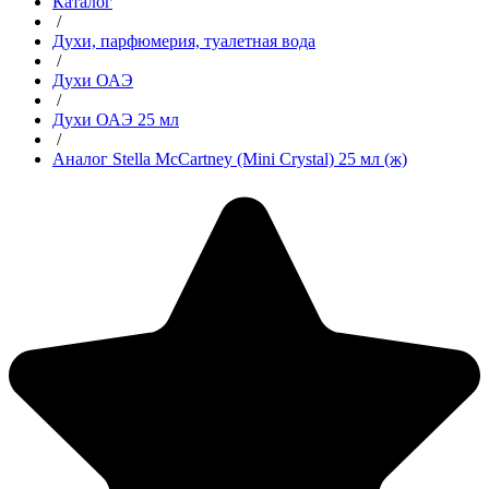
Каталог
/
Духи, парфюмерия, туалетная вода
/
Духи ОАЭ
/
Духи ОАЭ 25 мл
/
Аналог Stella McCartney (Mini Crystal) 25 мл (ж)