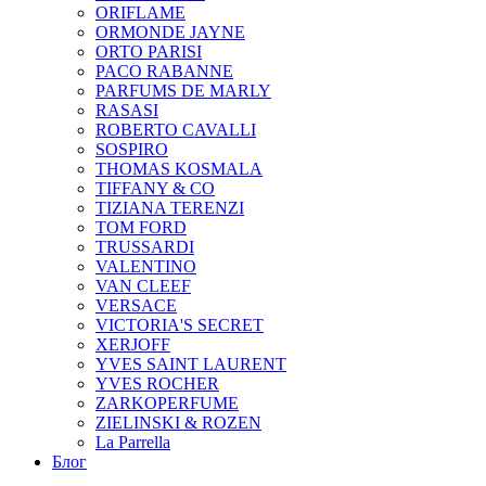
ORIFLAME
ORMONDE JAYNE
ORTO PARISI
PACO RABANNE
PARFUMS DE MARLY
RASASI
ROBERTO CAVALLI
SOSPIRO
THOMAS KOSMALA
TIFFANY & CO
TIZIANA TERENZI
TOM FORD
TRUSSARDI
VALENTINO
VAN CLEEF
VERSACE
VICTORIA'S SECRET
XERJOFF
YVES SAINT LAURENT
YVES ROCHER
ZARKOPERFUME
ZIELINSKI & ROZEN
La Parrella
Блог