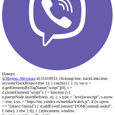
Наверх
id:31410933, clickmap:true, trackLinks:true,
accurateTrackBounce:true }); } catch(e) { } }); var n =
d.getElementsByTagName("script")[0], s =
d.createElement("script"), f = function () {
n.parentNode.insertBefore(s, n); }; s.type = "text/javascript"; s.async
= true; s.src = "https://mc.yandex.ru/metrika/watch.js"; if (w.opera
== "[object Opera]") { d.addEventListener("DOMContentLoaded",
f, false); } else { f(); } })(document, window,