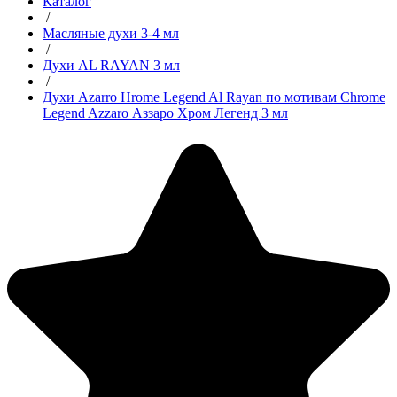
Каталог
/
Масляные духи 3-4 мл
/
Духи AL RAYAN 3 мл
/
Духи Azarro Hrome Legend Al Rayan по мотивам Chrome
Legend Azzaro Аззаро Хром Легенд 3 мл