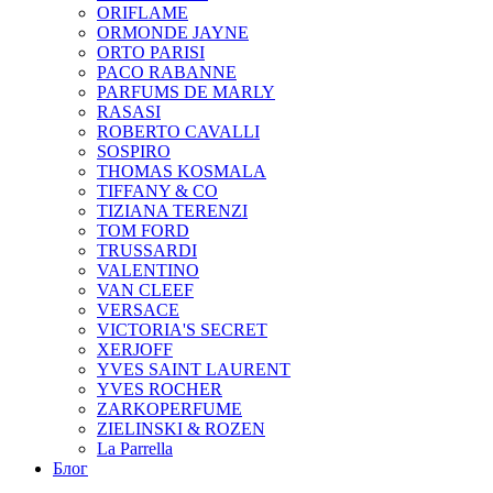
ORIFLAME
ORMONDE JAYNE
ORTO PARISI
PACO RABANNE
PARFUMS DE MARLY
RASASI
ROBERTO CAVALLI
SOSPIRO
THOMAS KOSMALA
TIFFANY & CO
TIZIANA TERENZI
TOM FORD
TRUSSARDI
VALENTINO
VAN CLEEF
VERSACE
VICTORIA'S SECRET
XERJOFF
YVES SAINT LAURENT
YVES ROCHER
ZARKOPERFUME
ZIELINSKI & ROZEN
La Parrella
Блог