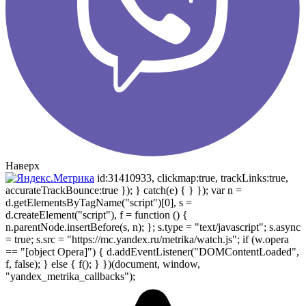
Наверх
id:31410933, clickmap:true, trackLinks:true,
accurateTrackBounce:true }); } catch(e) { } }); var n =
d.getElementsByTagName("script")[0], s =
d.createElement("script"), f = function () {
n.parentNode.insertBefore(s, n); }; s.type = "text/javascript"; s.async
= true; s.src = "https://mc.yandex.ru/metrika/watch.js"; if (w.opera
== "[object Opera]") { d.addEventListener("DOMContentLoaded",
f, false); } else { f(); } })(document, window,
"yandex_metrika_callbacks");