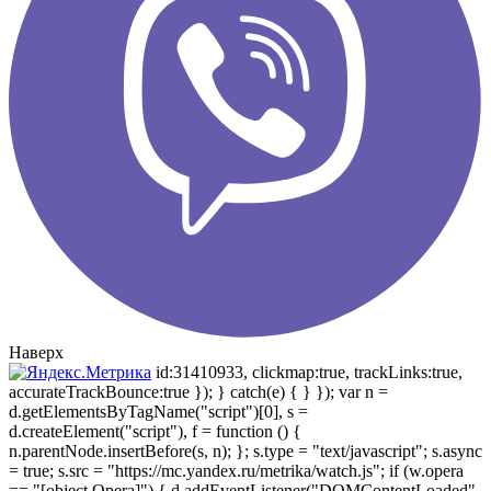
Наверх
id:31410933, clickmap:true, trackLinks:true,
accurateTrackBounce:true }); } catch(e) { } }); var n =
d.getElementsByTagName("script")[0], s =
d.createElement("script"), f = function () {
n.parentNode.insertBefore(s, n); }; s.type = "text/javascript"; s.async
= true; s.src = "https://mc.yandex.ru/metrika/watch.js"; if (w.opera
== "[object Opera]") { d.addEventListener("DOMContentLoaded",