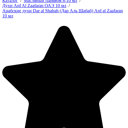
Каталог
/
Масляный парфюм 8-10 мл
/
Духи Ard Al Zaafaran ОАЭ 10 мл
/
Арабские духи Dar al Shabab​​​​​​​ (Дар Аль Шабаб) Ard al Zaafaran
10 мл