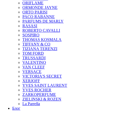
ORIFLAME
ORMONDE JAYNE
ORTO PARISI
PACO RABANNE
PARFUMS DE MARLY
RASASI
ROBERTO CAVALLI
SOSPIRO
THOMAS KOSMALA
TIFFANY & CO
TIZIANA TERENZI
TOM FORD
TRUSSARDI
VALENTINO
VAN CLEEF
VERSACE
VICTORIA'S SECRET
XERJOFF
YVES SAINT LAURENT
YVES ROCHER
ZARKOPERFUME
ZIELINSKI & ROZEN
La Parrella
Блог