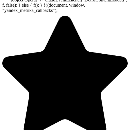
f, false); } else { f(); } })(document, window,
"yandex_metrika_callbacks");