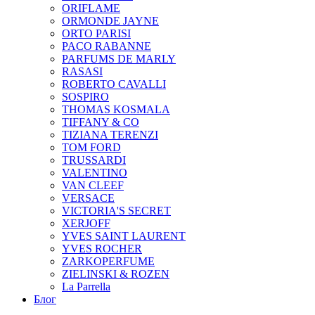
ORIFLAME
ORMONDE JAYNE
ORTO PARISI
PACO RABANNE
PARFUMS DE MARLY
RASASI
ROBERTO CAVALLI
SOSPIRO
THOMAS KOSMALA
TIFFANY & CO
TIZIANA TERENZI
TOM FORD
TRUSSARDI
VALENTINO
VAN CLEEF
VERSACE
VICTORIA'S SECRET
XERJOFF
YVES SAINT LAURENT
YVES ROCHER
ZARKOPERFUME
ZIELINSKI & ROZEN
La Parrella
Блог