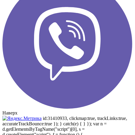
Наверх
id:31410933, clickmap:true, trackLinks:true,
accurateTrackBounce:true }); } catch(e) { } }); var n =
d.getElementsByTagName("script")[0], s =
d.createElement("script"), f = function () {