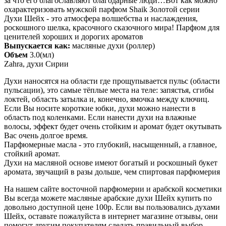
за что его благославляют благодарные люди…Вот как можно
охарактеризовать мужской парфюм Shaik Золотой серии
Духи Шейх - это атмосфера волшебства и наслаждения,
роскошного шелка, красочного сказочного мира! Парфюм для
ценителей хороших и дорогих ароматов
Выпускается как:
масляные духи (роллер)
Объем
3.0(мл)
Zahra, духи Сирии
Духи наносятся на области где прощупывается пульс (области
пульсации), это самые тёплые места на теле: запястья, сгибы
локтей, область затылка и, конечно, ямочка между ключиц.
Если Вы носите короткие юбки, духи можно нанести в
область под коленками. Если нанести духи на влажные
волосы, эффект будет очень стойким и аромат будет окутывать
Вас очень долгое время.
Парфюмерные масла - это глубокий, насыщенный, а главное,
стойкий аромат.
Духи на масляной основе имеют богатый и роскошный букет
аромата, звучащий в разы дольше, чем спиртовая парфюмерия
На нашем сайте восточной парфюмерии и арабской косметики
Вы всегда можете масляные арабские духи Шейх купить по
довольно доступной цене 100р. Если вы пользовались духами
Шейх, оставьте пожалуйста в интернет магазине отзывы, они
помогут другим покупателям сделать правильный выбор...