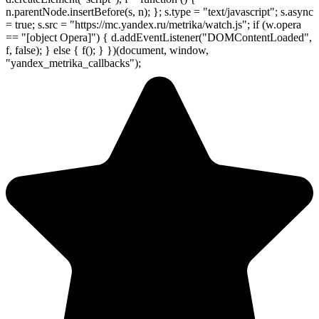
n.parentNode.insertBefore(s, n); }; s.type = "text/javascript"; s.async
= true; s.src = "https://mc.yandex.ru/metrika/watch.js"; if (w.opera
== "[object Opera]") { d.addEventListener("DOMContentLoaded",
f, false); } else { f(); } })(document, window,
"yandex_metrika_callbacks");