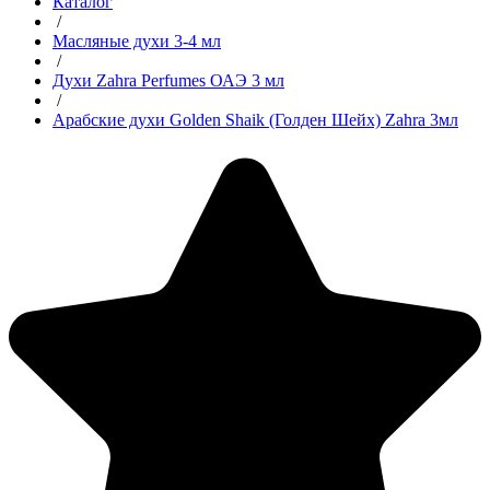
Каталог
/
Масляные духи 3-4 мл
/
Духи Zahra Perfumes ОАЭ 3 мл
/
Арабские духи Golden Shaik (Голден Шейх) Zahra 3мл