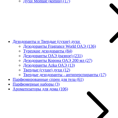
Духи Montale (копии)
(17)
Дезодоранты и Твердые (сухие) духи
Дезодоранты Fragrance World ОАЭ
(136)
Турецкие дезодоранты
(84)
Дезодоранты ОАЭ (разное)
(231)
Дезодоранты Корона ОАЭ 200 мл
(27)
Дезодоранты Azka ОАЭ
(13)
Твердые (сухие) духи
(12)
Твердые дезодоранты - антиперспиранты
(17)
Парфюмированные спреи для тела
(61)
Парфюмерные наборы
(3)
Ароматизаторы для дома
(106)