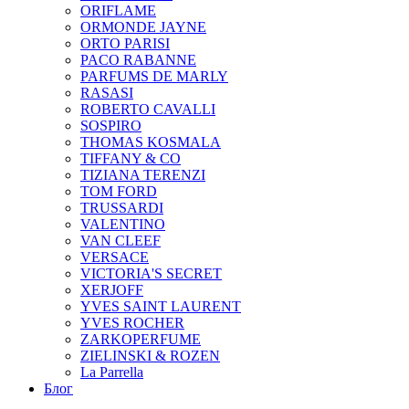
ORIFLAME
ORMONDE JAYNE
ORTO PARISI
PACO RABANNE
PARFUMS DE MARLY
RASASI
ROBERTO CAVALLI
SOSPIRO
THOMAS KOSMALA
TIFFANY & CO
TIZIANA TERENZI
TOM FORD
TRUSSARDI
VALENTINO
VAN CLEEF
VERSACE
VICTORIA'S SECRET
XERJOFF
YVES SAINT LAURENT
YVES ROCHER
ZARKOPERFUME
ZIELINSKI & ROZEN
La Parrella
Блог