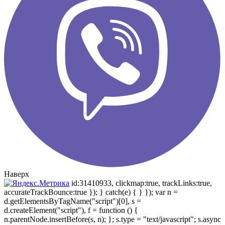
Наверх
id:31410933, clickmap:true, trackLinks:true,
accurateTrackBounce:true }); } catch(e) { } }); var n =
d.getElementsByTagName("script")[0], s =
d.createElement("script"), f = function () {
n.parentNode.insertBefore(s, n); }; s.type = "text/javascript"; s.async