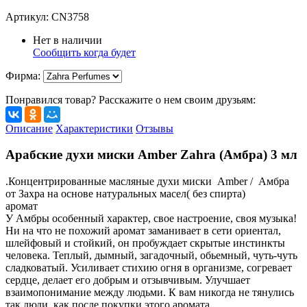
Артикул:
CN3758
Нет в наличии
Сообщить когда будет
Фирма
:
Понравился товар? Расскажите о нем своим друзьям:
Описание
Характеристики
Отзывы
Арабские духи миски Amber Zahra (Амбра) 3 мл
.Концентрированные масляные духи миски Amber / Амбра
от Захра на основе натуральных масел( без спирта)
аромат
У Амбры особенный характер, свое настроение, своя музыка!
Ни на что не похожий аромат заманивает в сети ориентал,
шлейфовый и стойкий, он пробуждает скрытые инстинкты
человека. Теплый, дымный, загадочный, обьемный, чуть-чуть
сладковатый. Усиливает стихию огня в организме, согревает
сердце, делает его добрым и отзывчивым. Улучшает
взаимопонимание между людьми. К вам никогда не тянулись
так люди, как после покупки этого аромата.