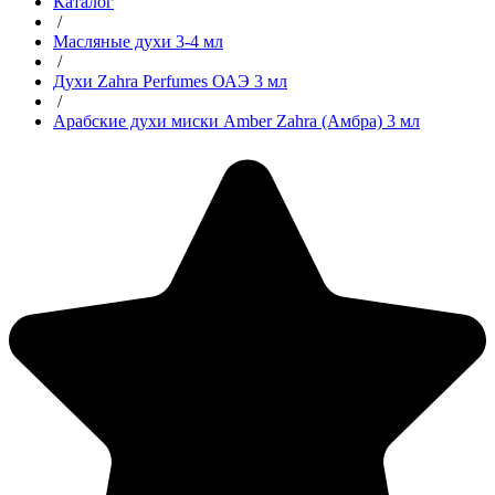
Каталог
/
Масляные духи 3-4 мл
/
Духи Zahra Perfumes ОАЭ 3 мл
/
Арабские духи миски Amber Zahra (Амбра) 3 мл