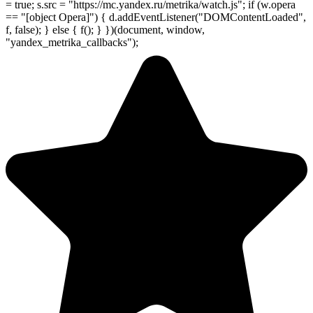
= true; s.src = "https://mc.yandex.ru/metrika/watch.js"; if (w.opera
== "[object Opera]") { d.addEventListener("DOMContentLoaded",
f, false); } else { f(); } })(document, window,
"yandex_metrika_callbacks");