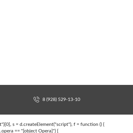
8 (928) 529-13-10
[0], s = d.createElement("script"), f = function () {
w.opera == "[object Opera]") {