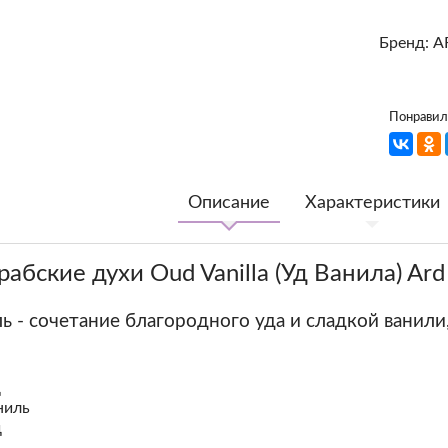
Бренд:
A
Понравилс
Описание
Характеристики
духи Oud Vanilla (Уд Ванила) Ard a
ь - сочетание благородного уда и сладкой ванил
д
ниль
д