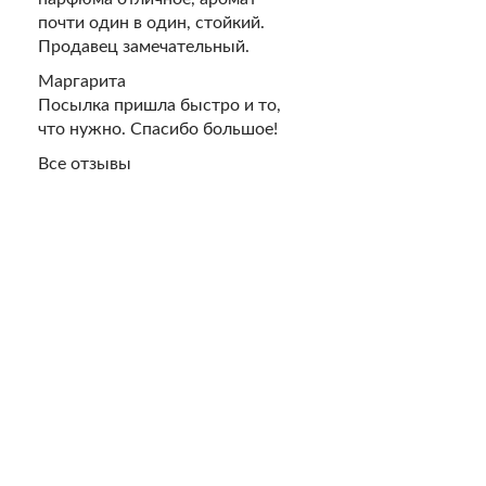
почти один в один, стойкий.
Продавец замечательный.
Духи Black & Whi
Маргарита
Черное и Бел
Посылка пришла быстро и то,
что нужно. Спасибо большое!
160 ру
Все отзывы
HIT
Духи Good Girl R
мотивам Caroli
Good Girl Карол
Черная Туфел