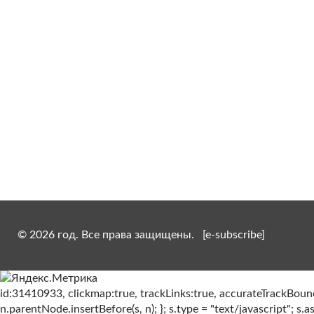
Мужские духи 
(Соблазн) Al 
150 ру
© 2026 год. Все права защищены.
[e-subscribe]
id:31410933, clickmap:true, trackLinks:true, accurateTrackBounce:t
n.parentNode.insertBefore(s, n); }; s.type = "text/javascript"; s.