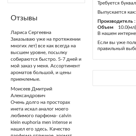
Требуется буква
Выпускается как:
Отзывы
Производитель
Объем
10.0(м
Лариса Сергеевна
В нашем интернет
Заказываю уже на протяжении
Если вы уже пол
многих лет) все как всегда на
правильный выбо
высшем уровне, посылку
собираются быстро. 5-7 дней и
мой заказ у меня. Ассортимент
ароматов большой, и цены
приемлемые.
Моисеев Дмитрий
Александрович
Очень долго на просторах
инета искал аналог моего
любимого парфюма- calvin
klein euphoria men intense и
нашел его здесь. Качество
парфюма отличное, аромат