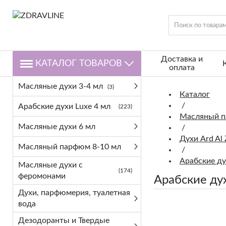
Доставка и
КАТАЛОГ ТОВАРОВ
оплата
Масляные духи 3-4 мл
(3)
Каталог
/
Арабские духи Luxe 4 мл
(223)
Масляный п
Масляные духи 6 мл
/
Духи Ard Al
Масляный парфюм 8-10 мл
/
Арабские дух
Масляные духи с
(174)
феромонами
Арабские дух
Духи, парфюмерия, туалетная
вода
Дезодоранты и Твердые