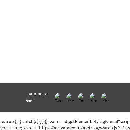
Seduction
Kaya 10мл
б.
Напишите
нам:
rue }); } catch(e) { } }); var n = d.getElementsByTagName("script")
async = true; s.src = "https://mc.yandex.ru/metrika/watch.js"; if (