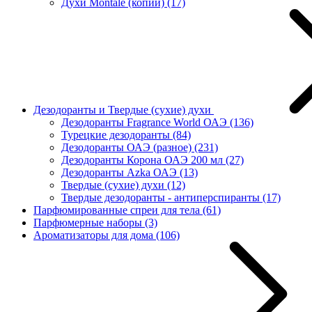
Духи Montale (копии)
(17)
Дезодоранты и Твердые (сухие) духи
Дезодоранты Fragrance World ОАЭ
(136)
Турецкие дезодоранты
(84)
Дезодоранты ОАЭ (разное)
(231)
Дезодоранты Корона ОАЭ 200 мл
(27)
Дезодоранты Azka ОАЭ
(13)
Твердые (сухие) духи
(12)
Твердые дезодоранты - антиперспиранты
(17)
Парфюмированные спреи для тела
(61)
Парфюмерные наборы
(3)
Ароматизаторы для дома
(106)