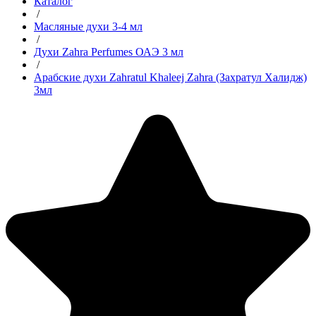
Каталог
/
Масляные духи 3-4 мл
/
Духи Zahra Perfumes ОАЭ 3 мл
/
Арабские духи Zahratul Khaleej Zahra (Захратул Халидж)
3мл