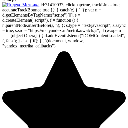
id:31410933, clickmap:true, trackLinks:true,
accurateTrackBounce:true }); } catch(e) { } }); var n =
d.getElementsByTagName("script")[0], s =
d.createElement("script"), f = function () {
n.parentNode.insertBefore(s, n); }; s.type = "text/javascript"; s.async
= true; s.src = "https://mc.yandex.ru/metrika/watch.js"; if (w.opera
== "[object Opera]") { d.addEventListener("DOMContentLoaded",
f, false); } else { f(); } })(document, window,
"yandex_metrika_callbacks");