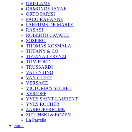
ORIFLAME
ORMONDE JAYNE
ORTO PARISI
PACO RABANNE
PARFUMS DE MARLY
RASASI
ROBERTO CAVALLI
SOSPIRO
THOMAS KOSMALA
TIFFANY & CO
TIZIANA TERENZI
TOM FORD
TRUSSARDI
VALENTINO
VAN CLEEF
VERSACE
VICTORIA'S SECRET
XERJOFF
YVES SAINT LAURENT
YVES ROCHER
ZARKOPERFUME
ZIELINSKI & ROZEN
La Parrella
Блог