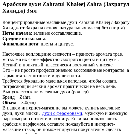
Арабские духи Zahratul Khaleej Zahra (Захратул
Халидж) 3мл
Концентрированные масляные духи Zahratul Khaleej / Захрату
Халидж от Захра на основе натуральных масел( без спирта)
Ноты начала:
зеленые составляющие.
Средние ноты:
мята.
Финальная нота
: цветы и цитрус.
Настоящее воплощение свежести – пряность аромата трав,
мяты. На их фоне эффектно смотрятся цветы и цитрусы.
Легкий и приятный, классически восточный унисекс.
Это – не просто профессионально воссозданные контрасты, а
гармония элегантности и душистости.
Требуется буквально маленькая капелька, чтобы создать
потрясающий легкий аромат практически на весь день.
Выпускается как: масляные духи (роллер)
Бренд Zahra
Объем
3.0(мл)
В нашем интернет-магазине вы можете купить масляные
духи, духи миски,
духи с феромонами
, мужскую и женскую
парфюмерию оптом и в розницу. Если вы пользовались
арабским парфюмом, оставьте пожалуйста в интернет-
магазине отзыв, он поможет другим покупателям сделать