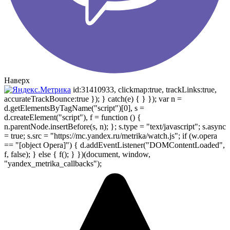
Наверх
id:31410933, clickmap:true, trackLinks:true,
accurateTrackBounce:true }); } catch(e) { } }); var n =
d.getElementsByTagName("script")[0], s =
d.createElement("script"), f = function () {
n.parentNode.insertBefore(s, n); }; s.type = "text/javascript"; s.async
= true; s.src = "https://mc.yandex.ru/metrika/watch.js"; if (w.opera
== "[object Opera]") { d.addEventListener("DOMContentLoaded",
f, false); } else { f(); } })(document, window,
"yandex_metrika_callbacks");