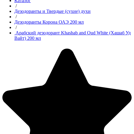
Каталог
/
Дезодоранты и Твердые (сухие) духи
/
Дезодоранты Корона ОАЭ 200 мл
/
Арабский дезодорант Khashab and Oud White (Хашаб Уд
Вайт) 200 мл