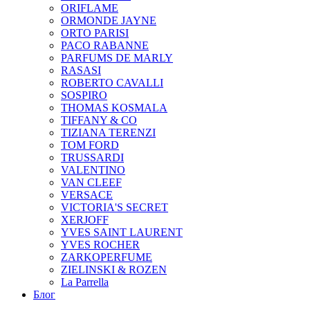
ORIFLAME
ORMONDE JAYNE
ORTO PARISI
PACO RABANNE
PARFUMS DE MARLY
RASASI
ROBERTO CAVALLI
SOSPIRO
THOMAS KOSMALA
TIFFANY & CO
TIZIANA TERENZI
TOM FORD
TRUSSARDI
VALENTINO
VAN CLEEF
VERSACE
VICTORIA'S SECRET
XERJOFF
YVES SAINT LAURENT
YVES ROCHER
ZARKOPERFUME
ZIELINSKI & ROZEN
La Parrella
Блог