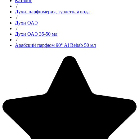
Каталог
/
Духи, парфюмерия, туалетная вода
/
Духи ОАЭ
/
Духи ОАЭ 35-50 мл
/
Арабский парфюм 90° Al Rehab 50 мл