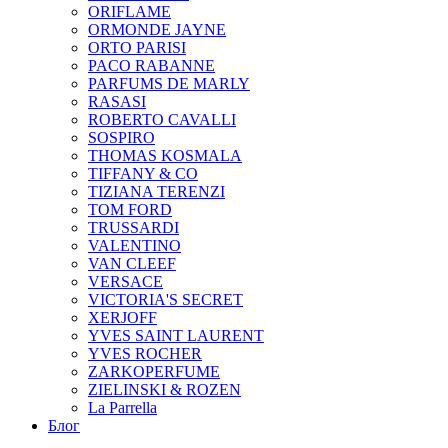
ORIFLAME
ORMONDE JAYNE
ORTO PARISI
PACO RABANNE
PARFUMS DE MARLY
RASASI
ROBERTO CAVALLI
SOSPIRO
THOMAS KOSMALA
TIFFANY & CO
TIZIANA TERENZI
TOM FORD
TRUSSARDI
VALENTINO
VAN CLEEF
VERSACE
VICTORIA'S SECRET
XERJOFF
YVES SAINT LAURENT
YVES ROCHER
ZARKOPERFUME
ZIELINSKI & ROZEN
La Parrella
Блог