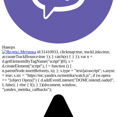
Наверх
id:31410933, clickmap:true, trackLinks:true,
accurateTrackBounce:true }); } catch(e) { } }); var n =
d.getElementsByTagName("script")[0], s =
d.createElement("script"), f = function () {
n.parentNode.insertBefore(s, n); }; s.type = "text/javascript"; s.async
= true; s.src = "https://mc.yandex.ru/metrika/watch.js"; if (w.opera
== "[object Opera]") { d.addEventListener("DOMContentLoaded",
f, false); } else { f(); } })(document, window,
"yandex_metrika_callbacks");