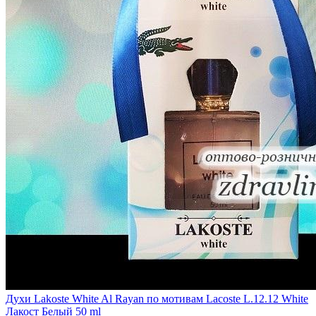
Духи Lakoste White Al Rayan по мотивам Lacoste L.12.12 White
Лакост Белый 50 ml