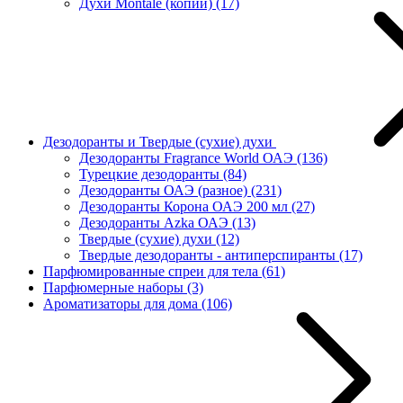
Духи Montale (копии)
(17)
Дезодоранты и Твердые (сухие) духи
Дезодоранты Fragrance World ОАЭ
(136)
Турецкие дезодоранты
(84)
Дезодоранты ОАЭ (разное)
(231)
Дезодоранты Корона ОАЭ 200 мл
(27)
Дезодоранты Azka ОАЭ
(13)
Твердые (сухие) духи
(12)
Твердые дезодоранты - антиперспиранты
(17)
Парфюмированные спреи для тела
(61)
Парфюмерные наборы
(3)
Ароматизаторы для дома
(106)