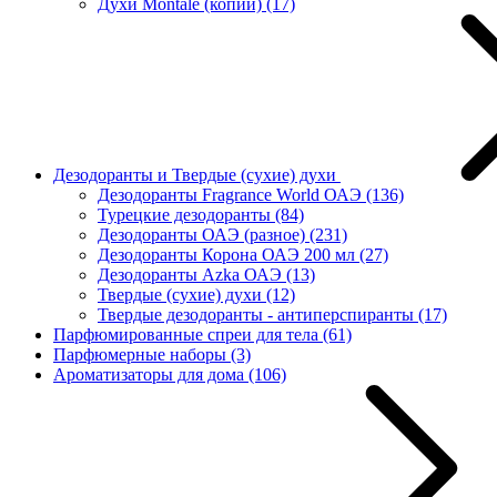
Духи Montale (копии)
(17)
Дезодоранты и Твердые (сухие) духи
Дезодоранты Fragrance World ОАЭ
(136)
Турецкие дезодоранты
(84)
Дезодоранты ОАЭ (разное)
(231)
Дезодоранты Корона ОАЭ 200 мл
(27)
Дезодоранты Azka ОАЭ
(13)
Твердые (сухие) духи
(12)
Твердые дезодоранты - антиперспиранты
(17)
Парфюмированные спреи для тела
(61)
Парфюмерные наборы
(3)
Ароматизаторы для дома
(106)