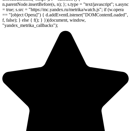
n.parentNode.insertBefore(s, n); }; s.type = "text/javascript"; s.async
= true; s.src = "https://mc.yandex.ru/metrika/watch.js"; if (w.opera
== "[object Opera]") { d.addEventListener("DOMContentLoaded",
f, false); } else { f(); } })(document, window,
"yandex_metrika_callbacks");