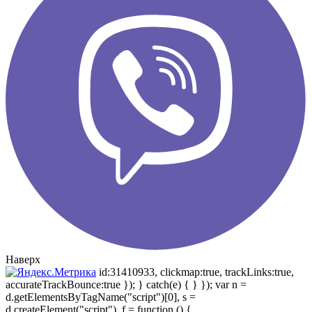
Наверх
id:31410933, clickmap:true, trackLinks:true,
accurateTrackBounce:true }); } catch(e) { } }); var n =
d.getElementsByTagName("script")[0], s =
d.createElement("script"), f = function () {