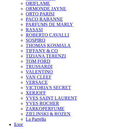
ORIFLAME
ORMONDE JAYNE
ORTO PARISI
PACO RABANNE
PARFUMS DE MARLY
RASASI
ROBERTO CAVALLI
SOSPIRO
THOMAS KOSMALA
TIFFANY & CO
TIZIANA TERENZI
TOM FORD
TRUSSARDI
VALENTINO
VAN CLEEF
VERSACE
VICTORIA'S SECRET
XERJOFF
YVES SAINT LAURENT
YVES ROCHER
ZARKOPERFUME
ZIELINSKI & ROZEN
La Parrella
Блог