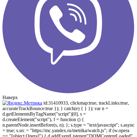
Наверх
id:31410933, clickmap:true, trackLinks:true,
accurateTrackBounce:true }); } catch(e) { } }); var n =
d.getElementsByTagName("script")[0], s =
d.createElement("script"), f = function () {
n.parentNode.insertBefore(s, n); }; s.type = "text/javascript"; s.async
= true; s.src = "https://mc.yandex.ru/metrika/watch.js"; if (w.opera
== "[object Opera]") { d.addEventListener("DOMContentLoaded",