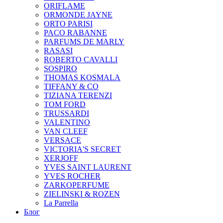
ORIFLAME
ORMONDE JAYNE
ORTO PARISI
PACO RABANNE
PARFUMS DE MARLY
RASASI
ROBERTO CAVALLI
SOSPIRO
THOMAS KOSMALA
TIFFANY & CO
TIZIANA TERENZI
TOM FORD
TRUSSARDI
VALENTINO
VAN CLEEF
VERSACE
VICTORIA'S SECRET
XERJOFF
YVES SAINT LAURENT
YVES ROCHER
ZARKOPERFUME
ZIELINSKI & ROZEN
La Parrella
Блог