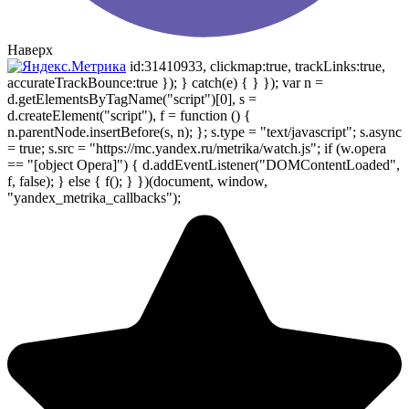
Наверх
id:31410933, clickmap:true, trackLinks:true,
accurateTrackBounce:true }); } catch(e) { } }); var n =
d.getElementsByTagName("script")[0], s =
d.createElement("script"), f = function () {
n.parentNode.insertBefore(s, n); }; s.type = "text/javascript"; s.async
= true; s.src = "https://mc.yandex.ru/metrika/watch.js"; if (w.opera
== "[object Opera]") { d.addEventListener("DOMContentLoaded",
f, false); } else { f(); } })(document, window,
"yandex_metrika_callbacks");