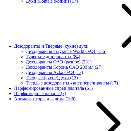
Духи Montale (копии)
(17)
Дезодоранты и Твердые (сухие) духи
Дезодоранты Fragrance World ОАЭ
(136)
Турецкие дезодоранты
(84)
Дезодоранты ОАЭ (разное)
(231)
Дезодоранты Корона ОАЭ 200 мл
(27)
Дезодоранты Azka ОАЭ
(13)
Твердые (сухие) духи
(12)
Твердые дезодоранты - антиперспиранты
(17)
Парфюмированные спреи для тела
(61)
Парфюмерные наборы
(3)
Ароматизаторы для дома
(106)