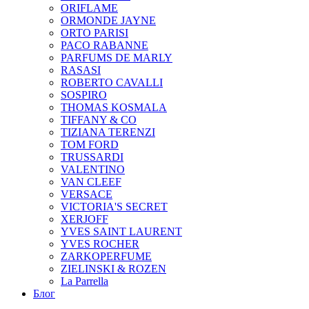
ORIFLAME
ORMONDE JAYNE
ORTO PARISI
PACO RABANNE
PARFUMS DE MARLY
RASASI
ROBERTO CAVALLI
SOSPIRO
THOMAS KOSMALA
TIFFANY & CO
TIZIANA TERENZI
TOM FORD
TRUSSARDI
VALENTINO
VAN CLEEF
VERSACE
VICTORIA'S SECRET
XERJOFF
YVES SAINT LAURENT
YVES ROCHER
ZARKOPERFUME
ZIELINSKI & ROZEN
La Parrella
Блог