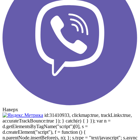
Наверх
id:31410933, clickmap:true, trackLinks:true,
accurateTrackBounce:true }); } catch(e) { } }); var n =
d.getElementsByTagName("script")[0], s =
d.createElement("script"), f = function () {
n.parentNode.insertBefore(s, n); }; s.type = "text/javascript"; s.async