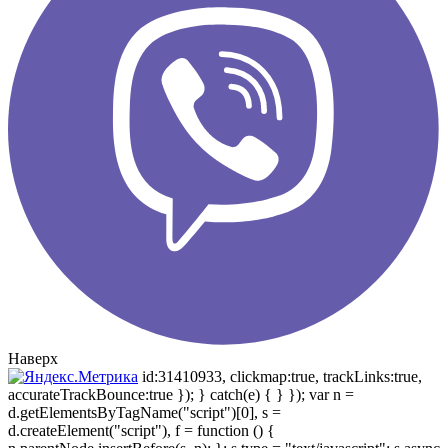
Наверх
id:31410933, clickmap:true, trackLinks:true,
accurateTrackBounce:true }); } catch(e) { } }); var n =
d.getElementsByTagName("script")[0], s =
d.createElement("script"), f = function () {