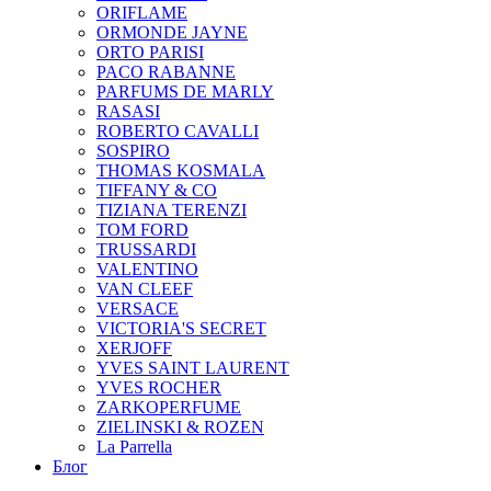
ORIFLAME
ORMONDE JAYNE
ORTO PARISI
PACO RABANNE
PARFUMS DE MARLY
RASASI
ROBERTO CAVALLI
SOSPIRO
THOMAS KOSMALA
TIFFANY & CO
TIZIANA TERENZI
TOM FORD
TRUSSARDI
VALENTINO
VAN CLEEF
VERSACE
VICTORIA'S SECRET
XERJOFF
YVES SAINT LAURENT
YVES ROCHER
ZARKOPERFUME
ZIELINSKI & ROZEN
La Parrella
Блог