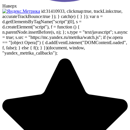
Наверх
id:31410933, clickmap:true, trackLinks:true,
accurateTrackBounce:true }); } catch(e) { } }); var n =
d.getElementsByTagName("script")[0], s =
d.createElement("script"), f = function () {
n.parentNode.insertBefore(s, n); }; s.type = "text/javascript"; s.async
= true; s.src = "https://mc.yandex.ru/metrika/watch.js"; if (w.opera
== "[object Opera]") { d.addEventListener("DOMContentLoaded",
f, false); } else { f(); } })(document, window,
"yandex_metrika_callbacks");