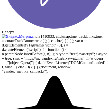
Наверх
id:31410933, clickmap:true, trackLinks:true,
accurateTrackBounce:true }); } catch(e) { } }); var n =
d.getElementsByTagName("script")[0], s =
d.createElement("script"), f = function () {
n.parentNode.insertBefore(s, n); }; s.type = "text/javascript"; s.async
= true; s.src = "https://mc.yandex.ru/metrika/watch.js"; if (w.opera
== "[object Opera]") { d.addEventListener("DOMContentLoaded",
f, false); } else { f(); } })(document, window,
"yandex_metrika_callbacks");