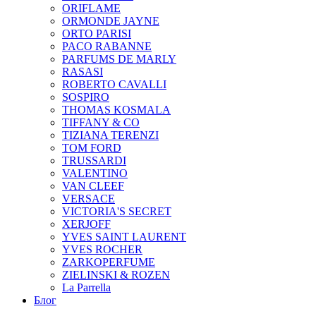
ORIFLAME
ORMONDE JAYNE
ORTO PARISI
PACO RABANNE
PARFUMS DE MARLY
RASASI
ROBERTO CAVALLI
SOSPIRO
THOMAS KOSMALA
TIFFANY & CO
TIZIANA TERENZI
TOM FORD
TRUSSARDI
VALENTINO
VAN CLEEF
VERSACE
VICTORIA'S SECRET
XERJOFF
YVES SAINT LAURENT
YVES ROCHER
ZARKOPERFUME
ZIELINSKI & ROZEN
La Parrella
Блог