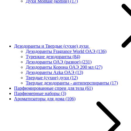
Духи Montale (копии)
(17)
Дезодоранты и Твердые (сухие) духи
Дезодоранты Fragrance World ОАЭ
(136)
Турецкие дезодоранты
(84)
Дезодоранты ОАЭ (разное)
(231)
Дезодоранты Корона ОАЭ 200 мл
(27)
Дезодоранты Azka ОАЭ
(13)
Твердые (сухие) духи
(12)
Твердые дезодоранты - антиперспиранты
(17)
Парфюмированные спреи для тела
(61)
Парфюмерные наборы
(3)
Ароматизаторы для дома
(106)