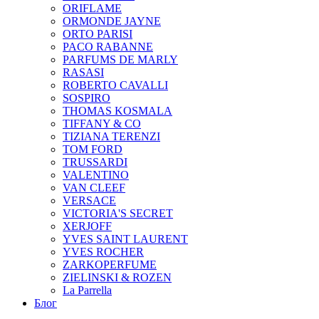
ORIFLAME
ORMONDE JAYNE
ORTO PARISI
PACO RABANNE
PARFUMS DE MARLY
RASASI
ROBERTO CAVALLI
SOSPIRO
THOMAS KOSMALA
TIFFANY & CO
TIZIANA TERENZI
TOM FORD
TRUSSARDI
VALENTINO
VAN CLEEF
VERSACE
VICTORIA'S SECRET
XERJOFF
YVES SAINT LAURENT
YVES ROCHER
ZARKOPERFUME
ZIELINSKI & ROZEN
La Parrella
Блог