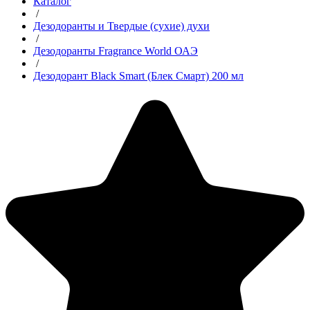
Каталог
/
Дезодоранты и Твердые (сухие) духи
/
Дезодоранты Fragrance World ОАЭ
/
Дезодорант Black Smart (Блек Смарт) 200 мл