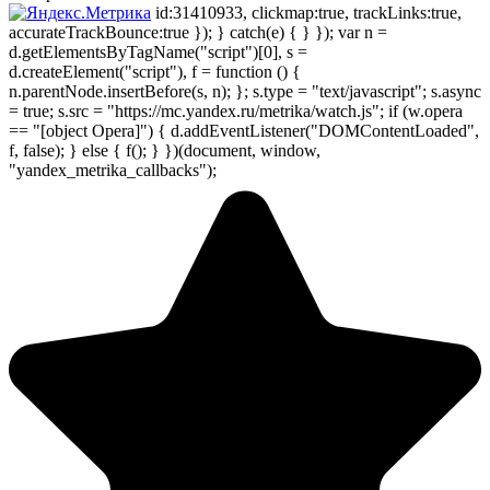
id:31410933, clickmap:true, trackLinks:true,
accurateTrackBounce:true }); } catch(e) { } }); var n =
d.getElementsByTagName("script")[0], s =
d.createElement("script"), f = function () {
n.parentNode.insertBefore(s, n); }; s.type = "text/javascript"; s.async
= true; s.src = "https://mc.yandex.ru/metrika/watch.js"; if (w.opera
== "[object Opera]") { d.addEventListener("DOMContentLoaded",
f, false); } else { f(); } })(document, window,
"yandex_metrika_callbacks");