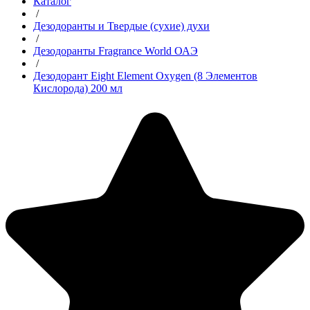
Каталог
/
Дезодоранты и Твердые (сухие) духи
/
Дезодоранты Fragrance World ОАЭ
/
Дезодорант Eight Element Oxygen (8 Элементов
Кислорода) 200 мл