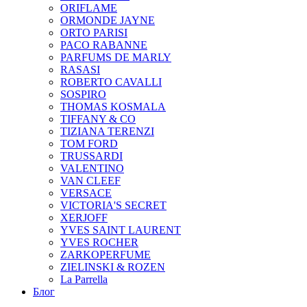
ORIFLAME
ORMONDE JAYNE
ORTO PARISI
PACO RABANNE
PARFUMS DE MARLY
RASASI
ROBERTO CAVALLI
SOSPIRO
THOMAS KOSMALA
TIFFANY & CO
TIZIANA TERENZI
TOM FORD
TRUSSARDI
VALENTINO
VAN CLEEF
VERSACE
VICTORIA'S SECRET
XERJOFF
YVES SAINT LAURENT
YVES ROCHER
ZARKOPERFUME
ZIELINSKI & ROZEN
La Parrella
Блог