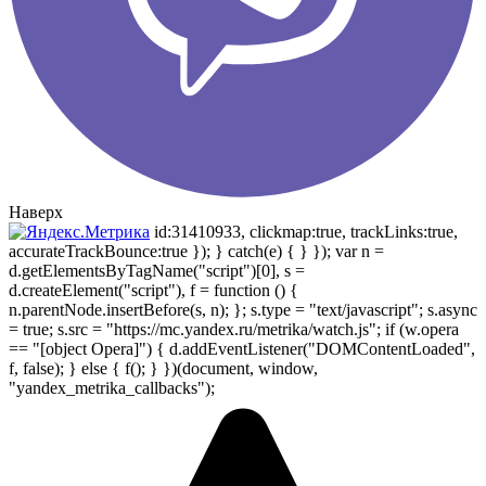
Наверх
id:31410933, clickmap:true, trackLinks:true,
accurateTrackBounce:true }); } catch(e) { } }); var n =
d.getElementsByTagName("script")[0], s =
d.createElement("script"), f = function () {
n.parentNode.insertBefore(s, n); }; s.type = "text/javascript"; s.async
= true; s.src = "https://mc.yandex.ru/metrika/watch.js"; if (w.opera
== "[object Opera]") { d.addEventListener("DOMContentLoaded",
f, false); } else { f(); } })(document, window,
"yandex_metrika_callbacks");