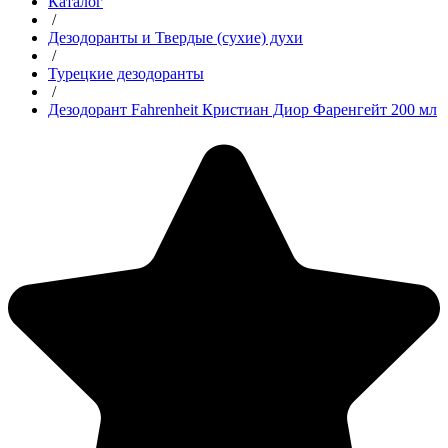
Каталог
/
Дезодоранты и Твердые (сухие) духи
/
Турецкие дезодоранты
/
Дезодорант Fahrenheit Кристиан Диор Фаренгейт 200 мл