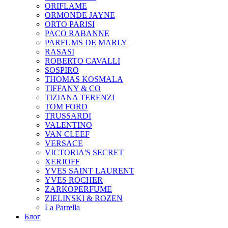
ORIFLAME
ORMONDE JAYNE
ORTO PARISI
PACO RABANNE
PARFUMS DE MARLY
RASASI
ROBERTO CAVALLI
SOSPIRO
THOMAS KOSMALA
TIFFANY & CO
TIZIANA TERENZI
TOM FORD
TRUSSARDI
VALENTINO
VAN CLEEF
VERSACE
VICTORIA'S SECRET
XERJOFF
YVES SAINT LAURENT
YVES ROCHER
ZARKOPERFUME
ZIELINSKI & ROZEN
La Parrella
Блог