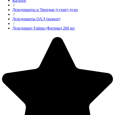
Каталог
/
Дезодоранты и Твердые (сухие) духи
/
Дезодоранты ОАЭ (разное)
/
Дезодорант Fatima (Фатима) 200 мл