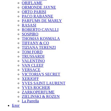
ORIFLAME
ORMONDE JAYNE
ORTO PARISI
PACO RABANNE
PARFUMS DE MARLY
RASASI
ROBERTO CAVALLI
SOSPIRO
THOMAS KOSMALA
TIFFANY & CO
TIZIANA TERENZI
TOM FORD
TRUSSARDI
VALENTINO
VAN CLEEF
VERSACE
VICTORIA'S SECRET
XERJOFF
YVES SAINT LAURENT
YVES ROCHER
ZARKOPERFUME
ZIELINSKI & ROZEN
La Parrella
Блог