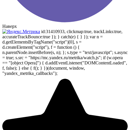
Наверх
id:31410933, clickmap:true, trackLinks:true,
accurateTrackBounce:true }); } catch(e) { } }); var n =
d.getElementsByTagName("script")[0], s =
d.createElement("script"), f = function () {
n.parentNode.insertBefore(s, n); }; s.type = "text/javascript"; s.async
= true; s.src = "https://mc.yandex.ru/metrika/watch.js"; if (w.opera
== "[object Opera]") { d.addEventListener("DOMContentLoaded",
f, false); } else { f(); } })(document, window,
"yandex_metrika_callbacks");