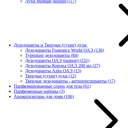
Духи Montale (копии)
(17)
Дезодоранты и Твердые (сухие) духи
Дезодоранты Fragrance World ОАЭ
(136)
Турецкие дезодоранты
(84)
Дезодоранты ОАЭ (разное)
(231)
Дезодоранты Корона ОАЭ 200 мл
(27)
Дезодоранты Azka ОАЭ
(13)
Твердые (сухие) духи
(12)
Твердые дезодоранты - антиперспиранты
(17)
Парфюмированные спреи для тела
(61)
Парфюмерные наборы
(3)
Ароматизаторы для дома
(106)