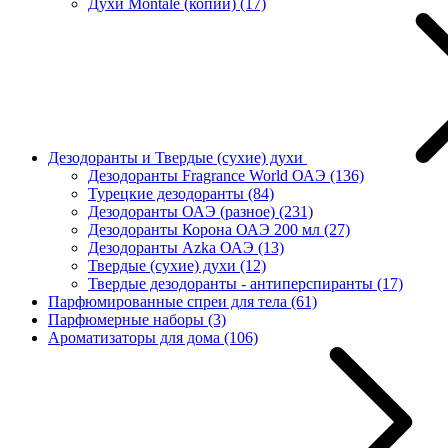
Духи Montale (копии)
(17)
Дезодоранты и Твердые (сухие) духи
Дезодоранты Fragrance World ОАЭ
(136)
Турецкие дезодоранты
(84)
Дезодоранты ОАЭ (разное)
(231)
Дезодоранты Корона ОАЭ 200 мл
(27)
Дезодоранты Azka ОАЭ
(13)
Твердые (сухие) духи
(12)
Твердые дезодоранты - антиперспиранты
(17)
Парфюмированные спреи для тела
(61)
Парфюмерные наборы
(3)
Ароматизаторы для дома
(106)