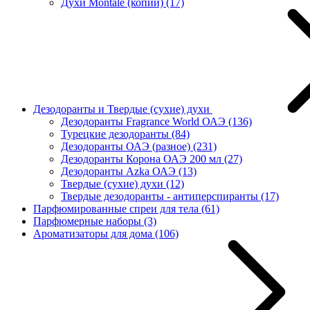
Духи Montale (копии)
(17)
Дезодоранты и Твердые (сухие) духи
Дезодоранты Fragrance World ОАЭ
(136)
Турецкие дезодоранты
(84)
Дезодоранты ОАЭ (разное)
(231)
Дезодоранты Корона ОАЭ 200 мл
(27)
Дезодоранты Azka ОАЭ
(13)
Твердые (сухие) духи
(12)
Твердые дезодоранты - антиперспиранты
(17)
Парфюмированные спреи для тела
(61)
Парфюмерные наборы
(3)
Ароматизаторы для дома
(106)