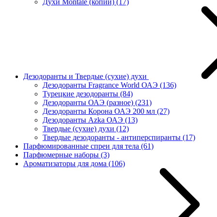
Духи Montale (копии)
(17)
Дезодоранты и Твердые (сухие) духи
Дезодоранты Fragrance World ОАЭ
(136)
Турецкие дезодоранты
(84)
Дезодоранты ОАЭ (разное)
(231)
Дезодоранты Корона ОАЭ 200 мл
(27)
Дезодоранты Azka ОАЭ
(13)
Твердые (сухие) духи
(12)
Твердые дезодоранты - антиперспиранты
(17)
Парфюмированные спреи для тела
(61)
Парфюмерные наборы
(3)
Ароматизаторы для дома
(106)