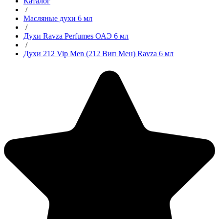
Каталог
/
Масляные духи 6 мл
/
Духи Ravza Perfumes ОАЭ 6 мл
/
Духи 212 Vip Men (212 Вип Мен) Ravza 6 мл