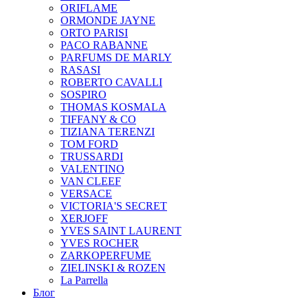
ORIFLAME
ORMONDE JAYNE
ORTO PARISI
PACO RABANNE
PARFUMS DE MARLY
RASASI
ROBERTO CAVALLI
SOSPIRO
THOMAS KOSMALA
TIFFANY & CO
TIZIANA TERENZI
TOM FORD
TRUSSARDI
VALENTINO
VAN CLEEF
VERSACE
VICTORIA'S SECRET
XERJOFF
YVES SAINT LAURENT
YVES ROCHER
ZARKOPERFUME
ZIELINSKI & ROZEN
La Parrella
Блог