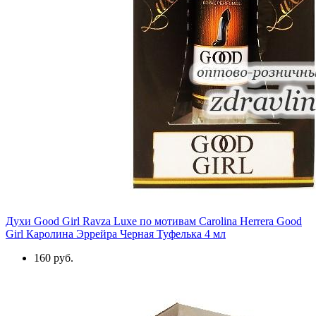
Духи Good Girl Ravza Luxe по мотивам Carolina Herrera Good
Girl Каролина Эррейра Черная Туфелька 4 мл
160 руб.