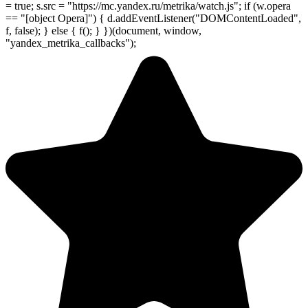
= true; s.src = "https://mc.yandex.ru/metrika/watch.js"; if (w.opera
== "[object Opera]") { d.addEventListener("DOMContentLoaded",
f, false); } else { f(); } })(document, window,
"yandex_metrika_callbacks");