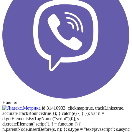
Наверх
id:31410933, clickmap:true, trackLinks:true,
accurateTrackBounce:true }); } catch(e) { } }); var n =
d.getElementsByTagName("script")[0], s =
d.createElement("script"), f = function () {
n.parentNode.insertBefore(s, n); }; s.type = "text/javascript"; s.async