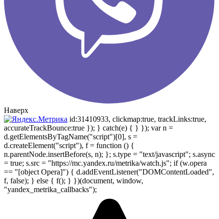
Наверх
id:31410933, clickmap:true, trackLinks:true,
accurateTrackBounce:true }); } catch(e) { } }); var n =
d.getElementsByTagName("script")[0], s =
d.createElement("script"), f = function () {
n.parentNode.insertBefore(s, n); }; s.type = "text/javascript"; s.async
= true; s.src = "https://mc.yandex.ru/metrika/watch.js"; if (w.opera
== "[object Opera]") { d.addEventListener("DOMContentLoaded",
f, false); } else { f(); } })(document, window,
"yandex_metrika_callbacks");