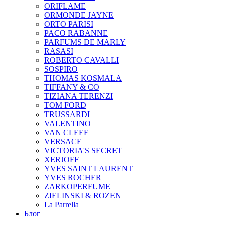
ORIFLAME
ORMONDE JAYNE
ORTO PARISI
PACO RABANNE
PARFUMS DE MARLY
RASASI
ROBERTO CAVALLI
SOSPIRO
THOMAS KOSMALA
TIFFANY & CO
TIZIANA TERENZI
TOM FORD
TRUSSARDI
VALENTINO
VAN CLEEF
VERSACE
VICTORIA'S SECRET
XERJOFF
YVES SAINT LAURENT
YVES ROCHER
ZARKOPERFUME
ZIELINSKI & ROZEN
La Parrella
Блог