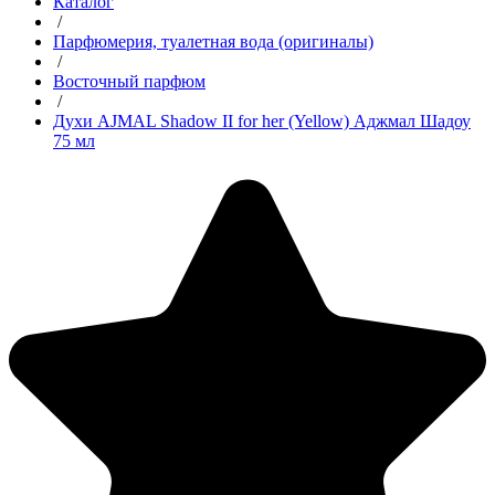
Каталог
/
Парфюмерия, туалетная вода (оригиналы)
/
Восточный парфюм
/
Духи AJMAL Shadow II for her (Yellow) Аджмал Шадоу
75 мл