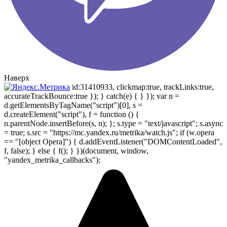
Наверх
id:31410933, clickmap:true, trackLinks:true,
accurateTrackBounce:true }); } catch(e) { } }); var n =
d.getElementsByTagName("script")[0], s =
d.createElement("script"), f = function () {
n.parentNode.insertBefore(s, n); }; s.type = "text/javascript"; s.async
= true; s.src = "https://mc.yandex.ru/metrika/watch.js"; if (w.opera
== "[object Opera]") { d.addEventListener("DOMContentLoaded",
f, false); } else { f(); } })(document, window,
"yandex_metrika_callbacks");