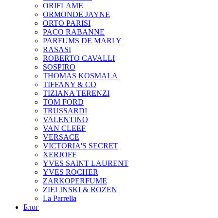
ORIFLAME
ORMONDE JAYNE
ORTO PARISI
PACO RABANNE
PARFUMS DE MARLY
RASASI
ROBERTO CAVALLI
SOSPIRO
THOMAS KOSMALA
TIFFANY & CO
TIZIANA TERENZI
TOM FORD
TRUSSARDI
VALENTINO
VAN CLEEF
VERSACE
VICTORIA'S SECRET
XERJOFF
YVES SAINT LAURENT
YVES ROCHER
ZARKOPERFUME
ZIELINSKI & ROZEN
La Parrella
Блог