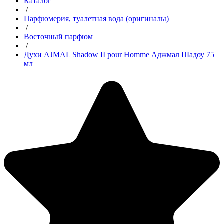
Каталог
/
Парфюмерия, туалетная вода (оригиналы)
/
Восточный парфюм
/
Духи AJMAL Shadow II pour Homme Аджмал Шадоу 75
мл