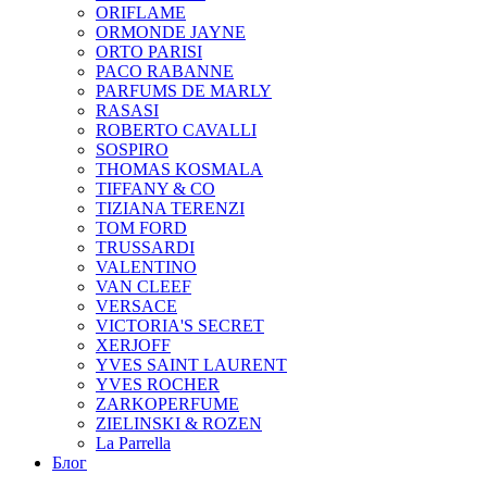
ORIFLAME
ORMONDE JAYNE
ORTO PARISI
PACO RABANNE
PARFUMS DE MARLY
RASASI
ROBERTO CAVALLI
SOSPIRO
THOMAS KOSMALA
TIFFANY & CO
TIZIANA TERENZI
TOM FORD
TRUSSARDI
VALENTINO
VAN CLEEF
VERSACE
VICTORIA'S SECRET
XERJOFF
YVES SAINT LAURENT
YVES ROCHER
ZARKOPERFUME
ZIELINSKI & ROZEN
La Parrella
Блог