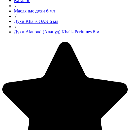
Каталог
/
Масляные духи 6 мл
/
Духи Khalis ОАЭ 6 мл
/
Духи Alanoud (Алануд) Khalis Perfumes 6 мл