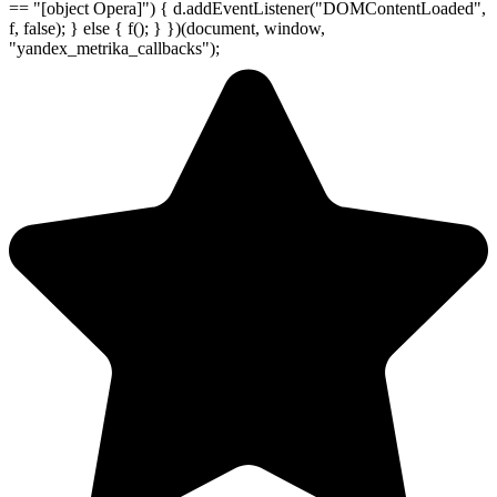
== "[object Opera]") { d.addEventListener("DOMContentLoaded",
f, false); } else { f(); } })(document, window,
"yandex_metrika_callbacks");