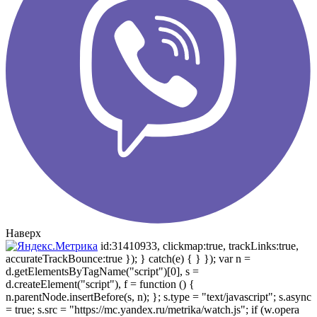
Наверх
id:31410933, clickmap:true, trackLinks:true,
accurateTrackBounce:true }); } catch(e) { } }); var n =
d.getElementsByTagName("script")[0], s =
d.createElement("script"), f = function () {
n.parentNode.insertBefore(s, n); }; s.type = "text/javascript"; s.async
= true; s.src = "https://mc.yandex.ru/metrika/watch.js"; if (w.opera