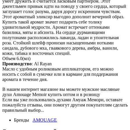
умеет дружить и считается ласковым партнером. Этот
джентльмен привык идти на поводу у своего сердца, который
заглушает голос разума, даруя дорогу искренним чувствам.
Этот ароматный эликсир выгодно дополнит вечерний образ.
Купить такой аромат значит подарить себе толику
удивительной мудрости. Аромат встречает оттенками
базилика, мяты и абсинта. На сердце дурманящими
полутонами расположились лаванда, ладан и упоительная
роза. Стойкий шлейф пронизан насыщенными нотками
сандала, дубового мха, гваякового дерева, амбры, ванили,
кожи, табака и восточных специй.
Объем 6.0(мл)
Производство
: Al Rayan
Масло с удобным роликовым аппликатором, его можно
носить с собой в сумочке или в кармане для поддержания
аромата в течение дня.
В нашем интернет магазине вы можете мужские масляные
духи Amouage Memoir купить оптом и в розницу
Если вы уже пользовались духами Амуаж Мемори, оставьте
пожалуйста отзывы, они помогут другим покупателям сделать
правильный выбор...
Бренды
AMOUAGE