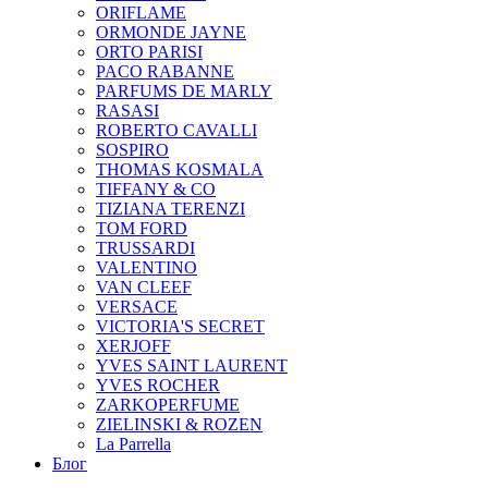
ORIFLAME
ORMONDE JAYNE
ORTO PARISI
PACO RABANNE
PARFUMS DE MARLY
RASASI
ROBERTO CAVALLI
SOSPIRO
THOMAS KOSMALA
TIFFANY & CO
TIZIANA TERENZI
TOM FORD
TRUSSARDI
VALENTINO
VAN CLEEF
VERSACE
VICTORIA'S SECRET
XERJOFF
YVES SAINT LAURENT
YVES ROCHER
ZARKOPERFUME
ZIELINSKI & ROZEN
La Parrella
Блог