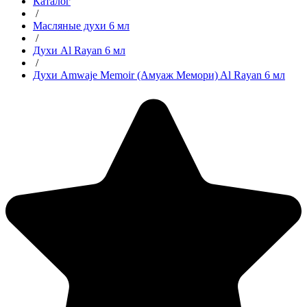
Каталог
/
Масляные духи 6 мл
/
Духи Al Rayan 6 мл
/
Духи Amwaje Memoir (Амуаж Мемори) Al Rayan 6 мл