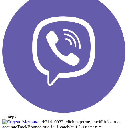
Наверх
id:31410933, clickmap:true, trackLinks:true,
accurateTrackBounce:true }); } catch(e) { } }); var n =