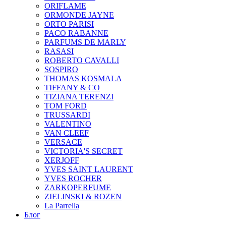
ORIFLAME
ORMONDE JAYNE
ORTO PARISI
PACO RABANNE
PARFUMS DE MARLY
RASASI
ROBERTO CAVALLI
SOSPIRO
THOMAS KOSMALA
TIFFANY & CO
TIZIANA TERENZI
TOM FORD
TRUSSARDI
VALENTINO
VAN CLEEF
VERSACE
VICTORIA'S SECRET
XERJOFF
YVES SAINT LAURENT
YVES ROCHER
ZARKOPERFUME
ZIELINSKI & ROZEN
La Parrella
Блог