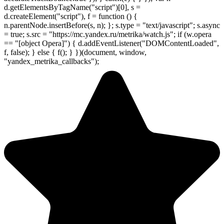
d.getElementsByTagName("script")[0], s =
d.createElement("script"), f = function () {
n.parentNode.insertBefore(s, n); }; s.type = "text/javascript"; s.async
= true; s.src = "https://mc.yandex.ru/metrika/watch.js"; if (w.opera
== "[object Opera]") { d.addEventListener("DOMContentLoaded",
f, false); } else { f(); } })(document, window,
"yandex_metrika_callbacks");