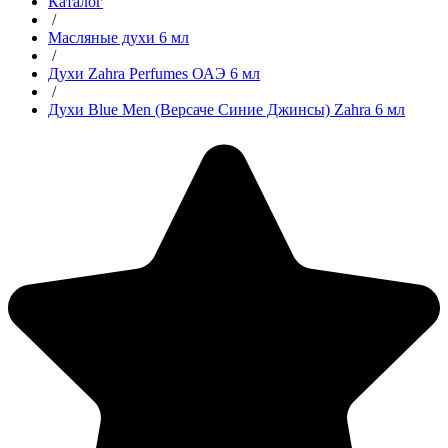
Каталог
/
Масляные духи 6 мл
/
Духи Zahra Perfumes ОАЭ 6 мл
/
Духи Blue Men (Версаче Синие Джинсы) Zahra 6 мл