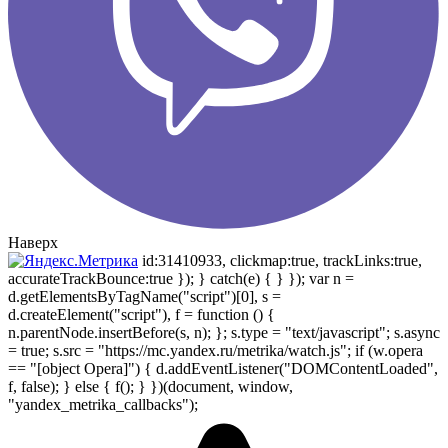
Наверх
id:31410933, clickmap:true, trackLinks:true,
accurateTrackBounce:true }); } catch(e) { } }); var n =
d.getElementsByTagName("script")[0], s =
d.createElement("script"), f = function () {
n.parentNode.insertBefore(s, n); }; s.type = "text/javascript"; s.async
= true; s.src = "https://mc.yandex.ru/metrika/watch.js"; if (w.opera
== "[object Opera]") { d.addEventListener("DOMContentLoaded",
f, false); } else { f(); } })(document, window,
"yandex_metrika_callbacks");