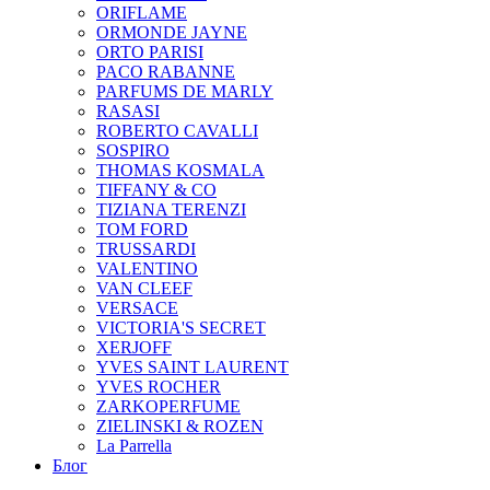
ORIFLAME
ORMONDE JAYNE
ORTO PARISI
PACO RABANNE
PARFUMS DE MARLY
RASASI
ROBERTO CAVALLI
SOSPIRO
THOMAS KOSMALA
TIFFANY & CO
TIZIANA TERENZI
TOM FORD
TRUSSARDI
VALENTINO
VAN CLEEF
VERSACE
VICTORIA'S SECRET
XERJOFF
YVES SAINT LAURENT
YVES ROCHER
ZARKOPERFUME
ZIELINSKI & ROZEN
La Parrella
Блог