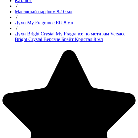
Каталог
/
Масляный парфюм 8-10 мл
/
Духи My Fragrance EU 8 мл
/
Духи Bright Crystal My Fragrance по мотивам Versace
Bright Crystal Версаче Брайт Кристал 8 мл