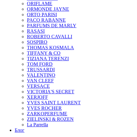
ORIFLAME
ORMONDE JAYNE
ORTO PARISI
PACO RABANNE
PARFUMS DE MARLY
RASASI
ROBERTO CAVALLI
SOSPIRO
THOMAS KOSMALA
TIFFANY & CO
TIZIANA TERENZI
TOM FORD
TRUSSARDI
VALENTINO
VAN CLEEF
VERSACE
VICTORIA'S SECRET
XERJOFF
YVES SAINT LAURENT
YVES ROCHER
ZARKOPERFUME
ZIELINSKI & ROZEN
La Parrella
Блог