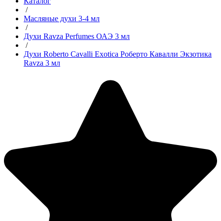
Каталог
/
Масляные духи 3-4 мл
/
Духи Ravza Perfumes ОАЭ 3 мл
/
Духи Roberto Cavalli Exotica Роберто Кавалли Экзотика
Ravza 3 мл