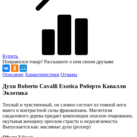
Купить
Понравился товар? Расскажите о нем своим друзьям:
Описание
Характеристики
Отзывы
Духи Roberto Cavalli Exotica Роберто Кавалли
Экзотика
Теплый и чувственный, он словно состоит из томной неги
манго и контрастной силы франжипани. Магнетизм
сандалового дерева придает композиции опасное очарование,
окутывая женщину ореолом страсти и недосягаемости.
Выпускается как: масляные духи (роллер)