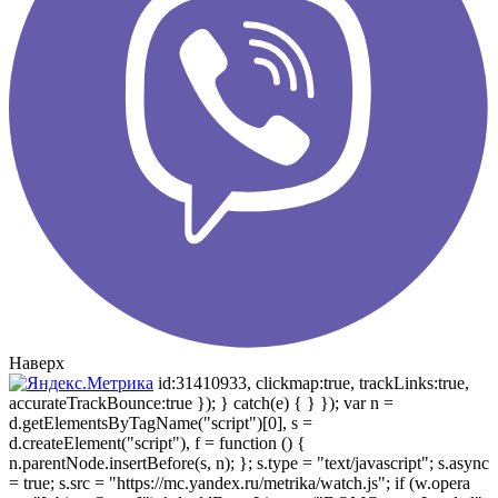
Наверх
id:31410933, clickmap:true, trackLinks:true,
accurateTrackBounce:true }); } catch(e) { } }); var n =
d.getElementsByTagName("script")[0], s =
d.createElement("script"), f = function () {
n.parentNode.insertBefore(s, n); }; s.type = "text/javascript"; s.async
= true; s.src = "https://mc.yandex.ru/metrika/watch.js"; if (w.opera