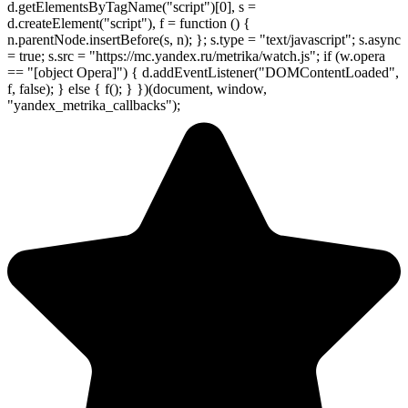
d.getElementsByTagName("script")[0], s =
d.createElement("script"), f = function () {
n.parentNode.insertBefore(s, n); }; s.type = "text/javascript"; s.async
= true; s.src = "https://mc.yandex.ru/metrika/watch.js"; if (w.opera
== "[object Opera]") { d.addEventListener("DOMContentLoaded",
f, false); } else { f(); } })(document, window,
"yandex_metrika_callbacks");