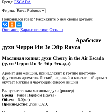
Бренд:
ESCADA
Фирма
:
Понравился товар? Расскажите о нем своим друзьям:
Описание
Характеристики
Отзывы
Арабские
духи Черри Ин Зе Эйр Ravza
Масляная копия: духи Cherry in the Air Escada
(духи Черри Ин Зе Эйр Эскада)
Аромат для женщин, принадлежит к группе цветочно-
фруктовых ароматов. Легкий, игривый и кокетливый аромат
окутает мягким и чарующим флером вишни
Выпускается как: масляные духи (роллер)
Бренд
Равза Парфюм (Ravza)
Объем
6.0(мл)
Производство
: духи ОАЭ,