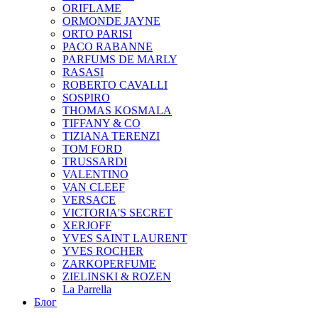
ORIFLAME
ORMONDE JAYNE
ORTO PARISI
PACO RABANNE
PARFUMS DE MARLY
RASASI
ROBERTO CAVALLI
SOSPIRO
THOMAS KOSMALA
TIFFANY & CO
TIZIANA TERENZI
TOM FORD
TRUSSARDI
VALENTINO
VAN CLEEF
VERSACE
VICTORIA'S SECRET
XERJOFF
YVES SAINT LAURENT
YVES ROCHER
ZARKOPERFUME
ZIELINSKI & ROZEN
La Parrella
Блог