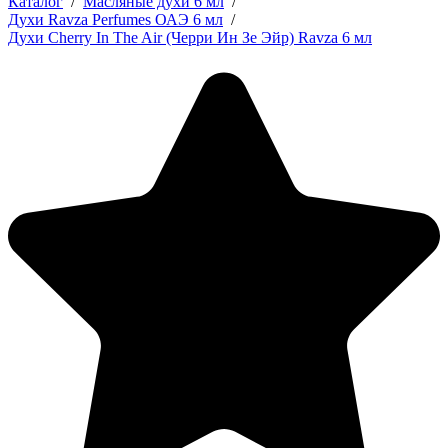
Каталог
/
Масляные духи 6 мл
/
Духи Ravza Perfumes ОАЭ 6 мл
/
Духи Cherry In The Air (Черри Ин Зе Эйр) Ravza 6 мл