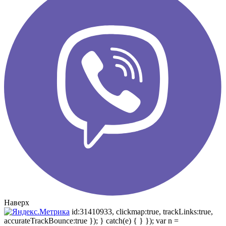
Наверх
id:31410933, clickmap:true, trackLinks:true,
accurateTrackBounce:true }); } catch(e) { } }); var n =