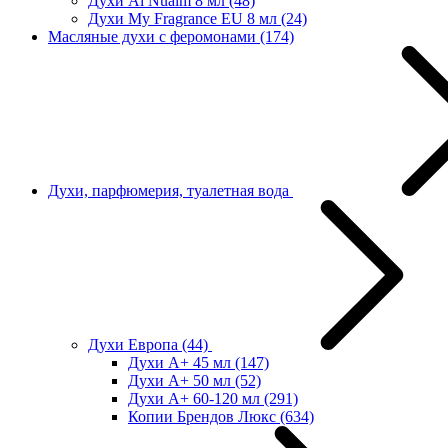
Духи Al Nuaim 8 мл
(48)
Духи My Fragrance EU 8 мл
(24)
Масляные духи с феромонами
(174)
Духи, парфюмерия, туалетная вода
Духи Европа
(44)
Духи А+ 45 мл
(147)
Духи А+ 50 мл
(52)
Духи А+ 60-120 мл
(291)
Копии Брендов Люкс
(634)