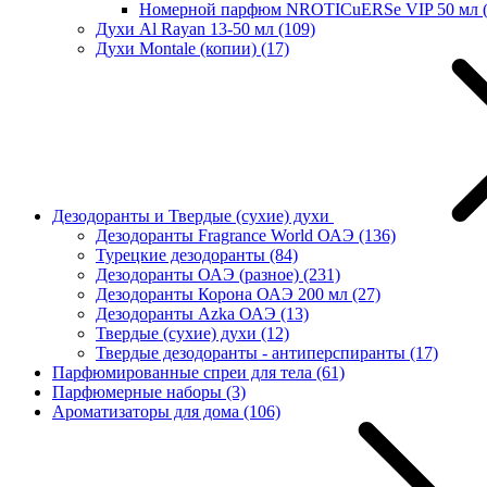
Номерной парфюм NROTICuERSe VIP 50 мл
Духи Al Rayan 13-50 мл
(109)
Духи Montale (копии)
(17)
Дезодоранты и Твердые (сухие) духи
Дезодоранты Fragrance World ОАЭ
(136)
Турецкие дезодоранты
(84)
Дезодоранты ОАЭ (разное)
(231)
Дезодоранты Корона ОАЭ 200 мл
(27)
Дезодоранты Azka ОАЭ
(13)
Твердые (сухие) духи
(12)
Твердые дезодоранты - антиперспиранты
(17)
Парфюмированные спреи для тела
(61)
Парфюмерные наборы
(3)
Ароматизаторы для дома
(106)