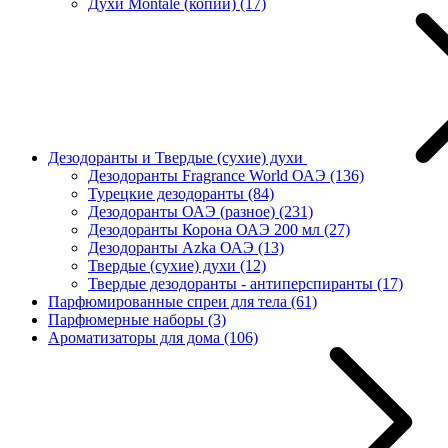
Духи Montale (копии)
(17)
Дезодоранты и Твердые (сухие) духи
Дезодоранты Fragrance World ОАЭ
(136)
Турецкие дезодоранты
(84)
Дезодоранты ОАЭ (разное)
(231)
Дезодоранты Корона ОАЭ 200 мл
(27)
Дезодоранты Azka ОАЭ
(13)
Твердые (сухие) духи
(12)
Твердые дезодоранты - антиперспиранты
(17)
Парфюмированные спреи для тела
(61)
Парфюмерные наборы
(3)
Ароматизаторы для дома
(106)