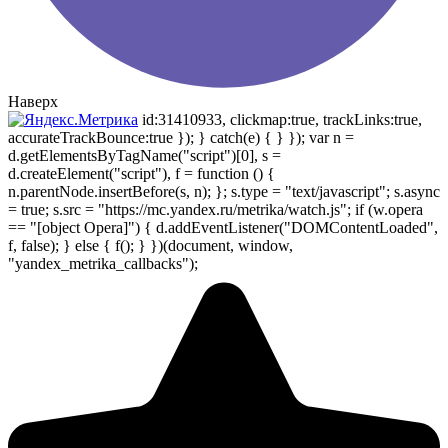
Наверх
id:31410933, clickmap:true, trackLinks:true,
accurateTrackBounce:true }); } catch(e) { } }); var n =
d.getElementsByTagName("script")[0], s =
d.createElement("script"), f = function () {
n.parentNode.insertBefore(s, n); }; s.type = "text/javascript"; s.async
= true; s.src = "https://mc.yandex.ru/metrika/watch.js"; if (w.opera
== "[object Opera]") { d.addEventListener("DOMContentLoaded",
f, false); } else { f(); } })(document, window,
"yandex_metrika_callbacks");