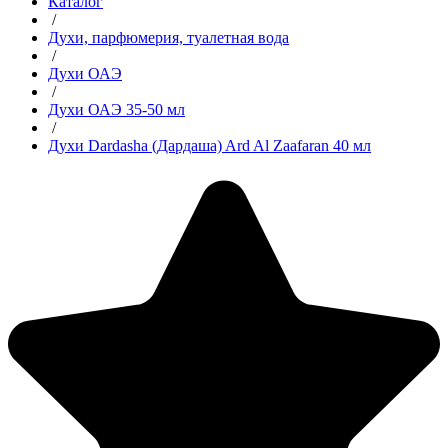
Каталог
/
Духи, парфюмерия, туалетная вода
/
Духи ОАЭ
/
Духи ОАЭ 35-50 мл
/
Духи Dardasha (Дардаша) Ard Al Zaafaran 40 мл