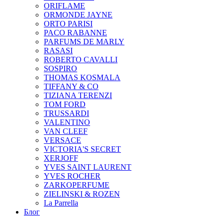
ORIFLAME
ORMONDE JAYNE
ORTO PARISI
PACO RABANNE
PARFUMS DE MARLY
RASASI
ROBERTO CAVALLI
SOSPIRO
THOMAS KOSMALA
TIFFANY & CO
TIZIANA TERENZI
TOM FORD
TRUSSARDI
VALENTINO
VAN CLEEF
VERSACE
VICTORIA'S SECRET
XERJOFF
YVES SAINT LAURENT
YVES ROCHER
ZARKOPERFUME
ZIELINSKI & ROZEN
La Parrella
Блог