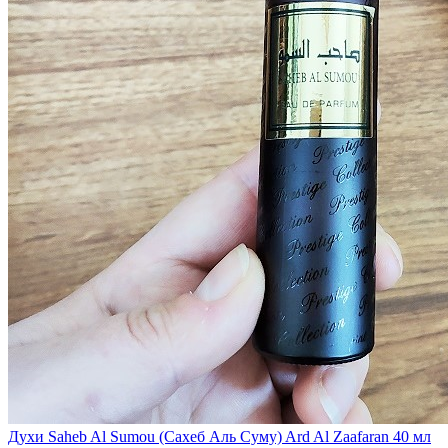
Духи Saheb Al Sumou (Сахеб Аль Суму) Ard Al Zaafaran 40 мл