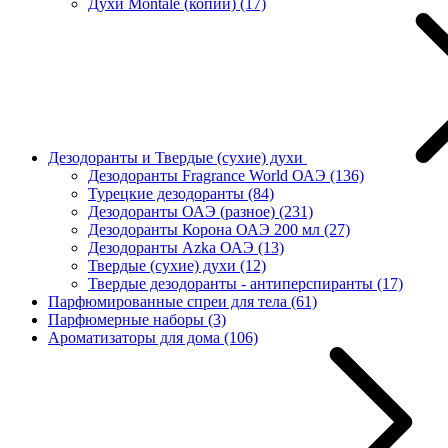
Духи Montale (копии)
(17)
Дезодоранты и Твердые (сухие) духи
Дезодоранты Fragrance World ОАЭ
(136)
Турецкие дезодоранты
(84)
Дезодоранты ОАЭ (разное)
(231)
Дезодоранты Корона ОАЭ 200 мл
(27)
Дезодоранты Azka ОАЭ
(13)
Твердые (сухие) духи
(12)
Твердые дезодоранты - антиперспиранты
(17)
Парфюмированные спреи для тела
(61)
Парфюмерные наборы
(3)
Ароматизаторы для дома
(106)