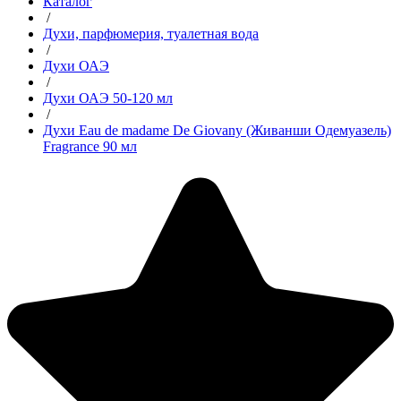
Каталог
/
Духи, парфюмерия, туалетная вода
/
Духи ОАЭ
/
Духи ОАЭ 50-120 мл
/
Духи Eau de madame De Giovany (Живанши Одемуазель)
Fragrance 90 мл