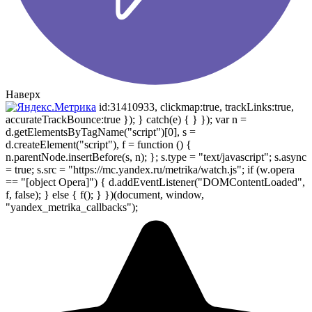
Наверх
id:31410933, clickmap:true, trackLinks:true,
accurateTrackBounce:true }); } catch(e) { } }); var n =
d.getElementsByTagName("script")[0], s =
d.createElement("script"), f = function () {
n.parentNode.insertBefore(s, n); }; s.type = "text/javascript"; s.async
= true; s.src = "https://mc.yandex.ru/metrika/watch.js"; if (w.opera
== "[object Opera]") { d.addEventListener("DOMContentLoaded",
f, false); } else { f(); } })(document, window,
"yandex_metrika_callbacks");