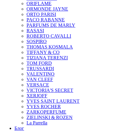
ORIFLAME
ORMONDE JAYNE
ORTO PARISI
PACO RABANNE
PARFUMS DE MARLY
RASASI
ROBERTO CAVALLI
SOSPIRO
THOMAS KOSMALA
TIFFANY & CO
TIZIANA TERENZI
TOM FORD
TRUSSARDI
VALENTINO
VAN CLEEF
VERSACE
VICTORIA'S SECRET
XERJOFF
YVES SAINT LAURENT
YVES ROCHER
ZARKOPERFUME
ZIELINSKI & ROZEN
La Parrella
Блог